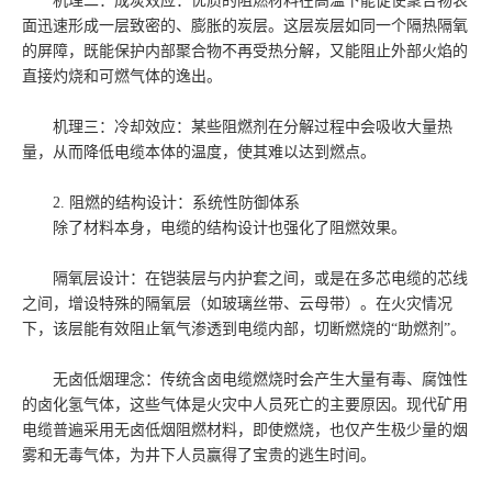
机理二：成炭效应：优质的阻燃材料在高温下能促使聚合物表
面迅速形成一层致密的、膨胀的炭层。这层炭层如同一个隔热隔氧
的屏障，既能保护内部聚合物不再受热分解，又能阻止外部火焰的
直接灼烧和可燃气体的逸出。
机理三：冷却效应：某些阻燃剂在分解过程中会吸收大量热
量，从而降低电缆本体的温度，使其难以达到燃点。
2. 阻燃的结构设计：系统性防御体系
除了材料本身，电缆的结构设计也强化了阻燃效果。
隔氧层设计：在铠装层与内护套之间，或是在多芯电缆的芯线
之间，增设特殊的隔氧层（如玻璃丝带、云母带）。在火灾情况
下，该层能有效阻止氧气渗透到电缆内部，切断燃烧的“助燃剂”。
无卤低烟理念：传统含卤电缆燃烧时会产生大量有毒、腐蚀性
的卤化氢气体，这些气体是火灾中人员死亡的主要原因。现代矿用
电缆普遍采用无卤低烟阻燃材料，即使燃烧，也仅产生极少量的烟
雾和无毒气体，为井下人员赢得了宝贵的逃生时间。