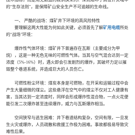
的“生存法则”，是保障矿山安全生产不可逾越的生命线。
一、 严酷的战场：煤矿井下环境的高风险特性
要理解这两大性能为何如此关键，必须首先了解
矿用电缆
所处
的“战场”环境：
爆炸性气体环境：煤矿井下普遍存在瓦斯（主要成分为甲
烷），这是一种无色无味的可燃性气体。当其与空气混合达到一定
浓度（5%-16%）时，遇火即会引发剧烈的爆炸，其破坏力足以摧
毁整个巷道系统，并造成巨大的人员伤亡。
可燃性粉尘环境：煤炭本身是可燃物，在开采和运输过程中会
产生大量细微的煤尘。这些悬浮在空气中的煤尘不仅对工人健康有
害，当其达到一定浓度时，同样会形成爆炸性混合物，一点火花便
能引发二次爆炸甚至连续爆炸，威力与瓦斯爆炸相当。
空间狭窄与逃生困难：井下巷道结构复杂，空间有限，一旦发
生火灾或爆炸，人员疏散和救援工作极为困难。事故都极易导致灾
难性后果。