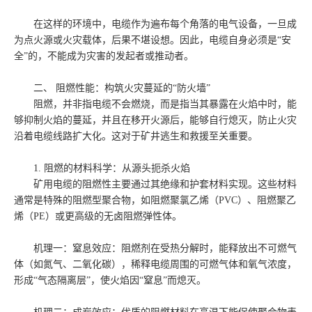
在这样的环境中，电缆作为遍布每个角落的电气设备，一旦成
为点火源或火灾载体，后果不堪设想。因此，电缆自身必须是“安
全”的，不能成为灾害的发起者或推动者。
二、 阻燃性能：构筑火灾蔓延的“防火墙”
阻燃，并非指电缆不会燃烧，而是指当其暴露在火焰中时，能
够抑制火焰的蔓延，并且在移开火源后，能够自行熄灭，防止火灾
沿着电缆线路扩大化。这对于矿井逃生和救援至关重要。
1. 阻燃的材料科学：从源头扼杀火焰
矿用电缆的阻燃性主要通过其绝缘和护套材料实现。这些材料
通常是特殊的阻燃型聚合物，如阻燃聚氯乙烯（PVC）、阻燃聚乙
烯（PE）或更高级的无卤阻燃弹性体。
机理一：窒息效应：阻燃剂在受热分解时，能释放出不可燃气
体（如氮气、二氧化碳），稀释电缆周围的可燃气体和氧气浓度，
形成“气态隔离层”，使火焰因“窒息”而熄灭。