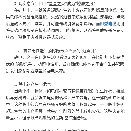
3. 现实意义：阻止“星星之火”成为“燎原之势”
在矿井中，一处设备短路产生的电火花可能引燃局部电缆。如
果电缆不具备阻燃性能，火焰将沿着电缆敷设路径迅速蔓延，点燃
沿途的木支护、煤尘，并可能最终引发瓦斯爆炸。而
阻燃电缆
则能
将火势严格限制在极小范围内，自行熄灭，从而将事故扼杀在萌芽
状态，避免了灾难性的链式反应。
三、 抗静电性能：消除隐形点火源的“避雷针”
静电，这一在日常生活中看似无害的现象，在煤矿井下却是潜
伏的“隐形杀手”。抗静电性能，旨在确保电缆本身不会产生并积聚
足以引燃瓦斯或煤尘的静电火花。
1. 静电的产生与危害
当两个不同物体（如电缆护套与输送带托辊）发生摩擦、接触
后再分离时，就会发生电荷的转移，产生静电。在干燥的矿井环境
中，这种静电很容易在绝缘良好的物体上积聚起来。一旦静电场强
超过空气的击穿场强，就会产生剧烈的静电放电火花。这种火花能
量虽小，但足以点燃敏感的瓦斯-空气混合物。