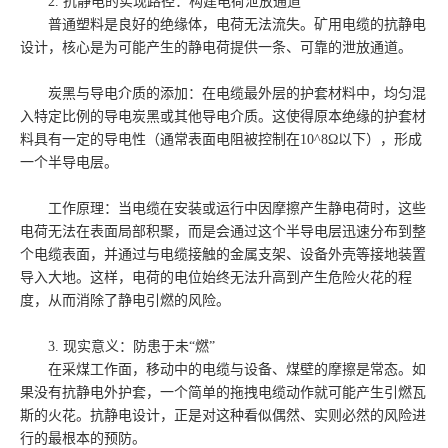
2. 抗静电的实现路径：构建电荷泄放通道
普通塑料是良好的绝缘体，电荷无法流失。矿用电缆的抗静电
设计，核心是为可能产生的静电荷提供一条、可靠的泄放通道。
炭黑与导电介质的添加：在电缆最外层的护套材料中，均匀混
入特定比例的导电炭黑或其他导电介质。这使得原本绝缘的护套材
料具有一定的导电性（通常表面电阻被控制在10^8Ω以下），形成
一个半导电层。
工作原理：当电缆在安装或运行中因摩擦产生静电荷时，这些
电荷无法在表面局部积聚，而是会通过这个半导电层迅速分布到整
个电缆表面，并通过与电缆接触的金属支架、设备外壳等接地装置
导入大地。这样，电荷的电位始终无法升高到产生危险火花的程
度，从而消除了静电引燃的风险。
3. 现实意义：防患于未“燃”
在采煤工作面，移动中的电缆与设备、煤壁的摩擦是常态。如
果没有抗静电外护套，一个简单的拖拽电缆动作就可能产生引燃瓦
斯的火花。抗静电设计，正是对这种看似偶然、实则必然的风险进
行的最根本的预防。